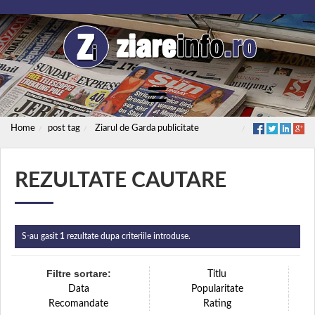
Home
post tag
Ziarul de Garda publicitate
REZULTATE CAUTARE
S-au gasit
1
rezultate dupa criteriile introduse.
Filtre sortare:
Titlu
Data
Popularitate
Recomandate
Rating