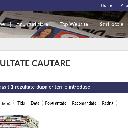
Home
Anun
me
Anunturi ziare
Top Website
Stiri locale
ULTATE CAUTARE
gasit
1
rezultate dupa criteriile introduse.
ortare:
Titlu
Data
Popularitate
Recomandate
Rating