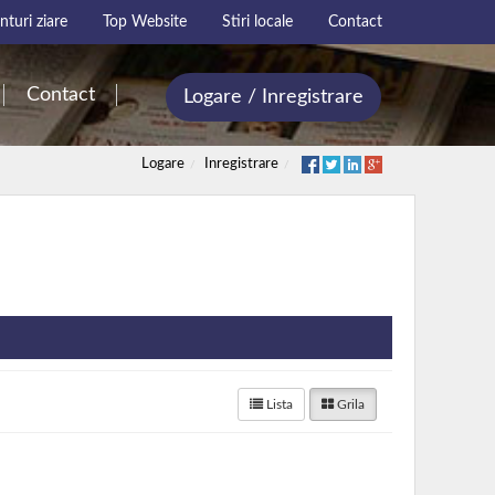
turi ziare
Top Website
Stiri locale
Contact
Contact
Logare / Inregistrare
Logare
Inregistrare
Lista
Grila