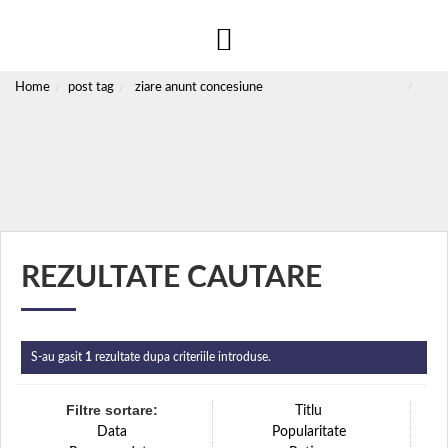
Home
post tag
ziare anunt concesiune
REZULTATE CAUTARE
S-au gasit
1
rezultate dupa criteriile introduse.
Filtre sortare:
Titlu
Data
Popularitate