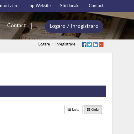
turi ziare
Top Website
Stiri locale
Contact
Contact
Logare / Inregistrare
Logare
Inregistrare
Lista
Grila