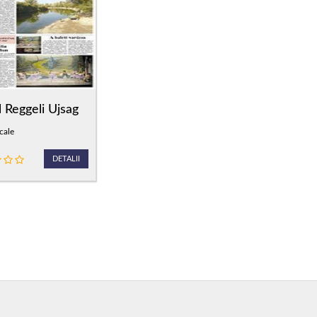
l Reggeli Ujsag
cale
DETALII