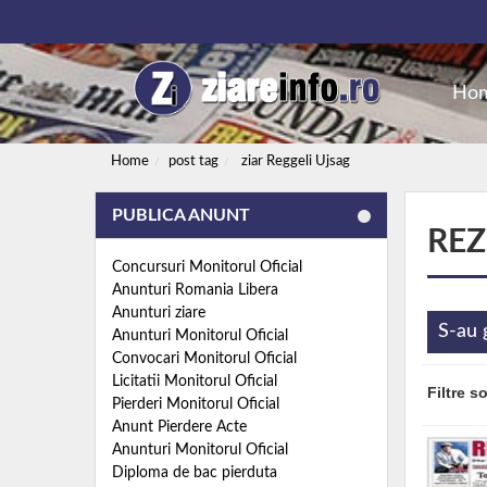
Ho
Home
post tag
ziar Reggeli Ujsag
PUBLICA ANUNT
REZ
Concursuri Monitorul Oficial
Anunturi Romania Libera
Anunturi ziare
S-au 
Anunturi Monitorul Oficial
Convocari Monitorul Oficial
Licitatii Monitorul Oficial
Filtre s
Pierderi Monitorul Oficial
Anunt Pierdere Acte
Anunturi Monitorul Oficial
Diploma de bac pierduta