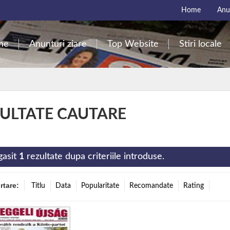
Home
Anun
me
Anunturi ziare
Top Website
Stiri locale
ULTATE CAUTARE
gasit
1
rezultate dupa criteriile introduse.
ortare:
Titlu
Data
Popularitate
Recomandate
Rating