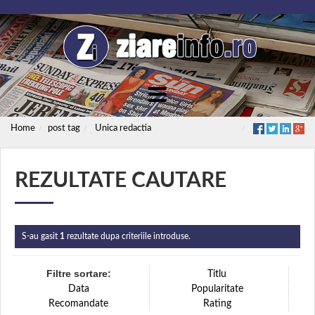
Home
post tag
Unica redactia
REZULTATE CAUTARE
S-au gasit
1
rezultate dupa criteriile introduse.
Filtre sortare:
Titlu
Data
Popularitate
Recomandate
Rating