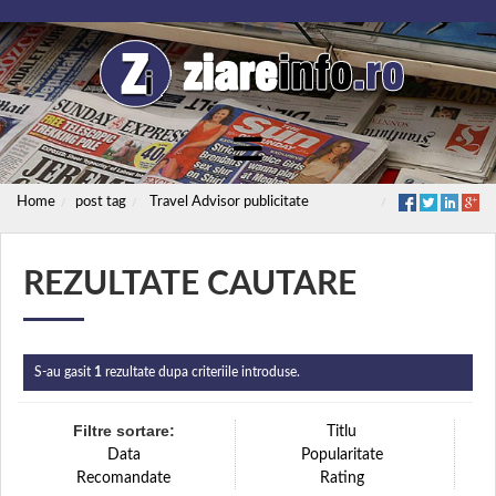
Home
post tag
Travel Advisor publicitate
REZULTATE CAUTARE
S-au gasit
1
rezultate dupa criteriile introduse.
Filtre sortare:
Titlu
Data
Popularitate
Recomandate
Rating