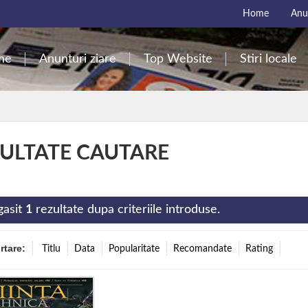
Home
Anun
me
Anunturi ziare
Top Website
Stiri locale
ULTATE CAUTARE
gasit
1
rezultate dupa criteriile introduse.
ortare:
Titlu
Data
Popularitate
Recomandate
Rating