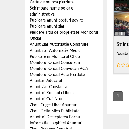
Carte de munca pierduta
Schimbare nume pe cale
administrativa
Publicare anunt posturi gov ro
Publicare anunt ziar
Pierdere Titlu de proprietate Monitorul
Oficial
Stiin
Anunt Ziar Autorizatie Construire
Anunt ziar Autorizatie Mediu
Reviste
Publicare in Monitorul Oficial
Monitorul Oficial Concursuri
Monitorul Oficial Convocari AGA
Monitorul Oficial Acte Pierdute
Anunturi Adevarul
Anunt ziar Constanta
Anunturi Romania Libera
1
Anunturi Crai Nou
Ziarul Cuget Liber Anunturi
Ziarul Delta Mica Publicitate
Anunturi Desteptarea Bacau
Informatia Harghitei Anunturi