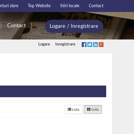
turi ziare
Top Website
Stiri locale
Contact
Contact
Logare / Inregistrare
Logare
Inregistrare
Lista
Grila