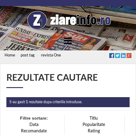
Home
post tag
revista One
REZULTATE CAUTARE
S-au gasit
1
rezultate dupa criteriile introduse.
Filtre sortare:
Titlu
Data
Popularitate
Recomandate
Rating