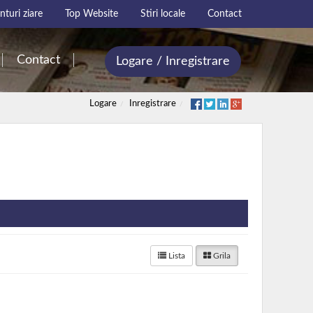
turi ziare
Top Website
Stiri locale
Contact
Contact
Logare / Inregistrare
Logare
Inregistrare
Lista
Grila