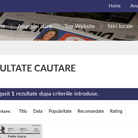
Home
Anun
me
Anunturi ziare
Top Website
Stiri locale
ULTATE CAUTARE
gasit
1
rezultate dupa criteriile introduse.
ortare:
Titlu
Data
Popularitate
Recomandate
Rating