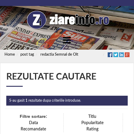
Home
post tag
redactia Semnal de Olt
REZULTATE CAUTARE
S-au gasit
1
rezultate dupa criteriile introduse.
Filtre sortare:
Titlu
Data
Popularitate
Recomandate
Rating