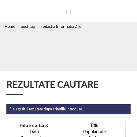
Home
post tag
redactia Informatia Zilei
REZULTATE CAUTARE
S-au gasit
1
rezultate dupa criteriile introduse.
Filtre sortare:
Titlu
Data
Popularitate