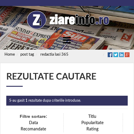
Home
post tag
redactia Iasi 365
REZULTATE CAUTARE
S-au gasit
1
rezultate dupa criteriile introduse.
Filtre sortare:
Titlu
Data
Popularitate
Recomandate
Rating