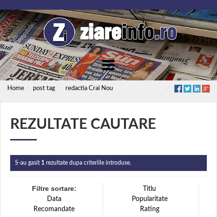
Home
post tag
redactia Crai Nou
REZULTATE CAUTARE
S-au gasit
1
rezultate dupa criteriile introduse.
Filtre sortare:
Titlu
Data
Popularitate
Recomandate
Rating