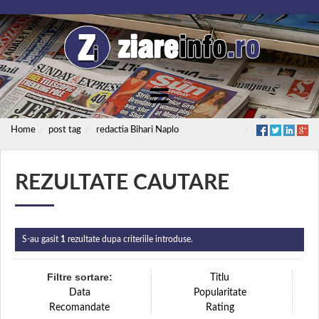
Home
post tag
redactia Bihari Naplo
REZULTATE CAUTARE
S-au gasit
1
rezultate dupa criteriile introduse.
Filtre sortare:
Titlu
Data
Popularitate
Recomandate
Rating