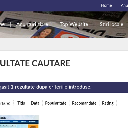
Home
Anun
me
Anunturi ziare
Top Website
Stiri locale
ULTATE CAUTARE
gasit
1
rezultate dupa criteriile introduse.
ortare:
Titlu
Data
Popularitate
Recomandate
Rating