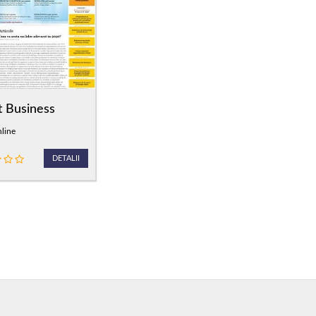
t Business
nline
DETALII