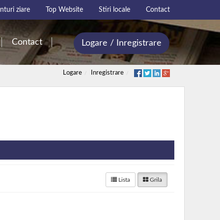
turi ziare
Top Website
Stiri locale
Contact
Contact
Logare / Inregistrare
Logare
Inregistrare
Lista
Grila