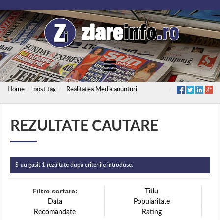
Home
post tag
Realitatea Media anunturi
REZULTATE CAUTARE
S-au gasit
1
rezultate dupa criteriile introduse.
Filtre sortare:
Titlu
Data
Popularitate
Recomandate
Rating