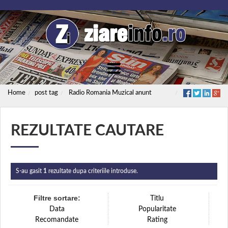
Home
post tag
Radio Romania Muzical anunt
REZULTATE CAUTARE
S-au gasit
1
rezultate dupa criteriile introduse.
Filtre sortare:
Titlu
Data
Popularitate
Recomandate
Rating