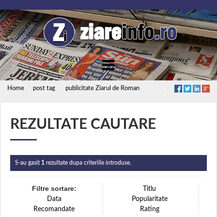
Home
post tag
publicitate Ziarul de Roman
REZULTATE CAUTARE
S-au gasit
1
rezultate dupa criteriile introduse.
Filtre sortare:
Titlu
Data
Popularitate
Recomandate
Rating