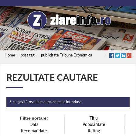
Home
post tag
publicitate Tribuna Economica
REZULTATE CAUTARE
S-au gasit
1
rezultate dupa criteriile introduse.
Filtre sortare:
Titlu
Data
Popularitate
Recomandate
Rating