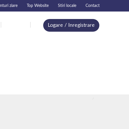
turi ziare
Top Website
Stiri locale
Contact
Contact
Logare / Inregistrare