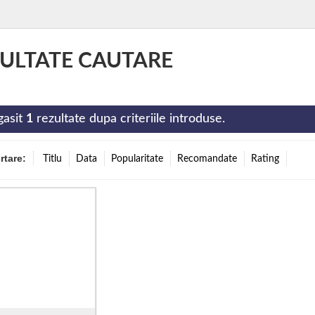
ULTATE CAUTARE
gasit
1
rezultate dupa criteriile introduse.
ortare:
Titlu
Data
Popularitate
Recomandate
Rating