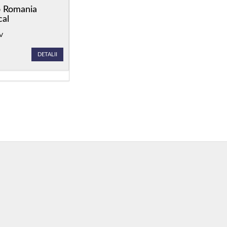
o Romania
cal
V
DETALII