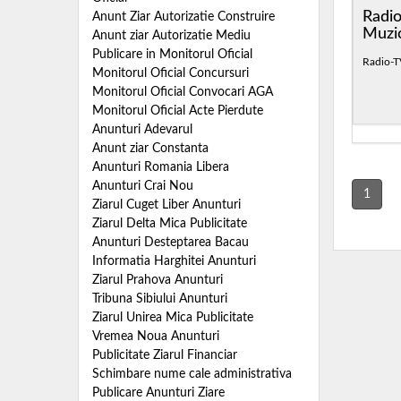
Radi
Anunt Ziar Autorizatie Construire
Muzi
Anunt ziar Autorizatie Mediu
Publicare in Monitorul Oficial
Radio-T
Monitorul Oficial Concursuri
Monitorul Oficial Convocari AGA
Monitorul Oficial Acte Pierdute
Anunturi Adevarul
Anunt ziar Constanta
Anunturi Romania Libera
Anunturi Crai Nou
1
Ziarul Cuget Liber Anunturi
Ziarul Delta Mica Publicitate
Anunturi Desteptarea Bacau
Informatia Harghitei Anunturi
Ziarul Prahova Anunturi
Tribuna Sibiului Anunturi
Ziarul Unirea Mica Publicitate
Vremea Noua Anunturi
Publicitate Ziarul Financiar
Schimbare nume cale administrativa
Publicare Anunturi Ziare