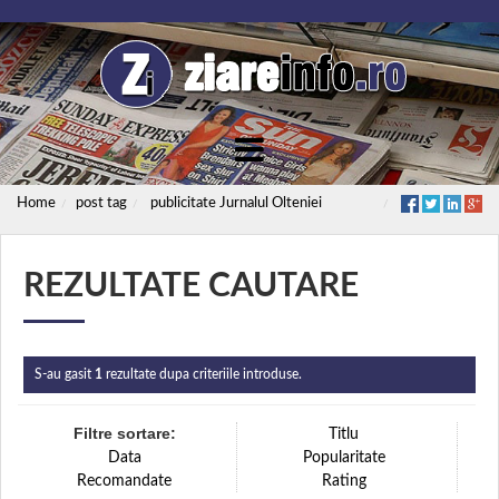
Home
post tag
publicitate Jurnalul Olteniei
REZULTATE CAUTARE
S-au gasit
1
rezultate dupa criteriile introduse.
Filtre sortare:
Titlu
Data
Popularitate
Recomandate
Rating