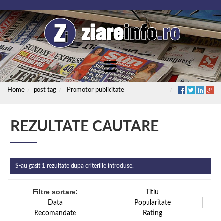
Home
post tag
Promotor publicitate
REZULTATE CAUTARE
S-au gasit
1
rezultate dupa criteriile introduse.
Filtre sortare:
Titlu
Data
Popularitate
Recomandate
Rating