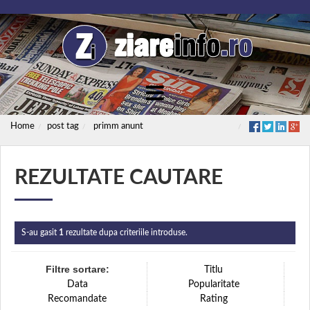
Home
post tag
primm anunt
REZULTATE CAUTARE
S-au gasit
1
rezultate dupa criteriile introduse.
Filtre sortare:
Titlu
Data
Popularitate
Recomandate
Rating