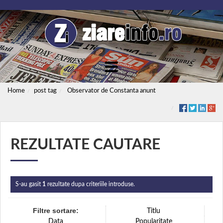
Home
post tag
Observator de Constanta anunt
REZULTATE CAUTARE
S-au gasit
1
rezultate dupa criteriile introduse.
Filtre sortare:
Titlu
Data
Popularitate