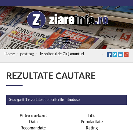
Home
post tag
Monitorul de Cluj anunturi
REZULTATE CAUTARE
S-au gasit
1
rezultate dupa criteriile introduse.
Filtre sortare:
Titlu
Data
Popularitate
Recomandate
Rating