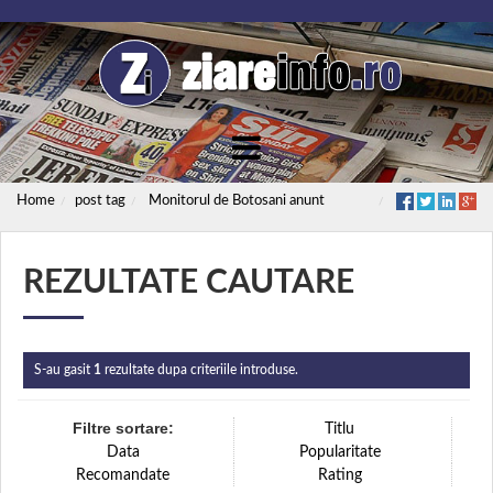
Home
post tag
Monitorul de Botosani anunt
REZULTATE CAUTARE
S-au gasit
1
rezultate dupa criteriile introduse.
Filtre sortare:
Titlu
Data
Popularitate
Recomandate
Rating