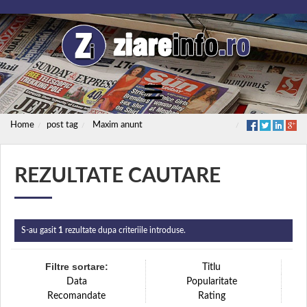
Home
post tag
Maxim anunt
REZULTATE CAUTARE
S-au gasit
1
rezultate dupa criteriile introduse.
Filtre sortare:
Titlu
Data
Popularitate
Recomandate
Rating