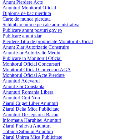
Anunt Pierdere Acte
Anunturi Monitorul Oficial
Diploma de bac pierduta
Carte de munca pierduta
Schimbare nume pe cale administrativa
Publicare anunt posturi gov ro
Publicare anunt ziar
Pierdere Titlu de proprietate Monitorul Oficial
Anunt Ziar Autorizatie Construire
Anunt ziar Autorizatie Mediu
Publicare in Monitorul Oficial
Monitorul Oficial Concursuri
Monitorul Oficial Convocari AGA
Monitorul Oficial Acte Pierdute
Anunturi Adevarul
Anunt ziar Constanta
Anunturi Romania Libera
Anunturi Crai Nou
Ziarul Cuget Liber Anunturi
Ziarul Delta Mica Publicitate
Anunturi Desteptarea Bacau
Informatia Harghitei Anunturi
Ziarul Prahova Anunturi
Tribuna Sibiului Anunturi
Ziarul Unirea Mica Publicitate