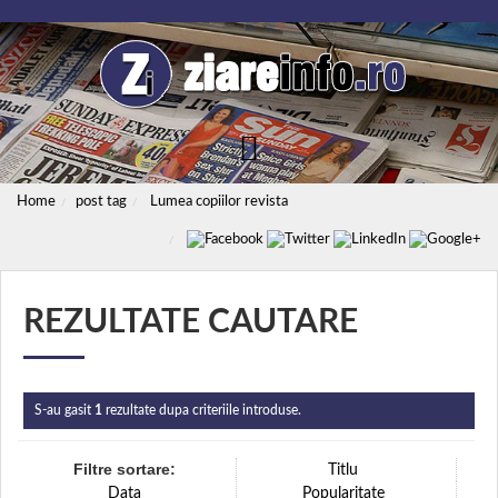
Home
post tag
Lumea copiilor revista
REZULTATE CAUTARE
S-au gasit
1
rezultate dupa criteriile introduse.
Filtre sortare:
Titlu
Data
Popularitate