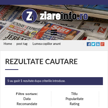
Home
post tag
Lumea copiilor anunt
REZULTATE CAUTARE
S-au gasit
1
rezultate dupa criteriile introduse.
Filtre sortare:
Titlu
Data
Popularitate
Recomandate
Rating