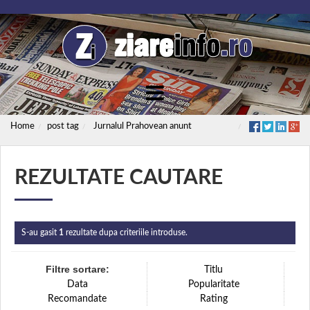
Home
post tag
Jurnalul Prahovean anunt
REZULTATE CAUTARE
S-au gasit
1
rezultate dupa criteriile introduse.
Filtre sortare:
Titlu
Data
Popularitate
Recomandate
Rating