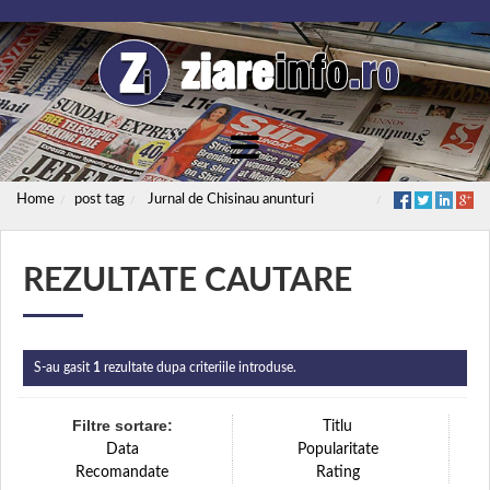
Home
post tag
Jurnal de Chisinau anunturi
REZULTATE CAUTARE
S-au gasit
1
rezultate dupa criteriile introduse.
Filtre sortare:
Titlu
Data
Popularitate
Recomandate
Rating