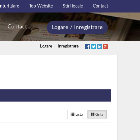
turi ziare
Top Website
Stiri locale
Contact
Contact
Logare / Inregistrare
Logare
Inregistrare
Lista
Grila