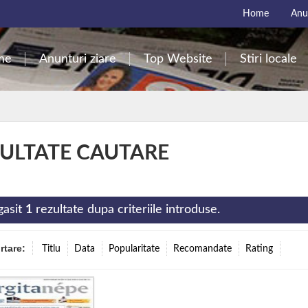
Home
Anun
me
Anunturi ziare
Top Website
Stiri locale
ULTATE CAUTARE
gasit
1
rezultate dupa criteriile introduse.
ortare:
Titlu
Data
Popularitate
Recomandate
Rating