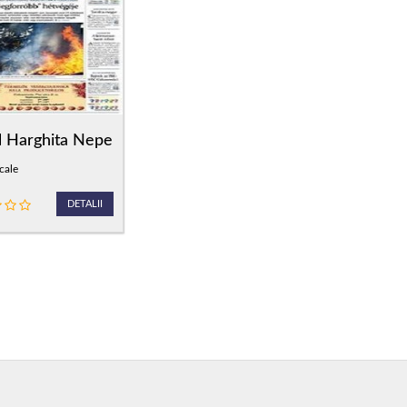
l Harghita Nepe
cale
DETALII