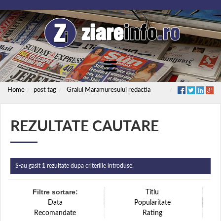
Home
post tag
Graiul Maramuresului redactia
REZULTATE CAUTARE
S-au gasit
1
rezultate dupa criteriile introduse.
Filtre sortare:
Titlu
Data
Popularitate
Recomandate
Rating