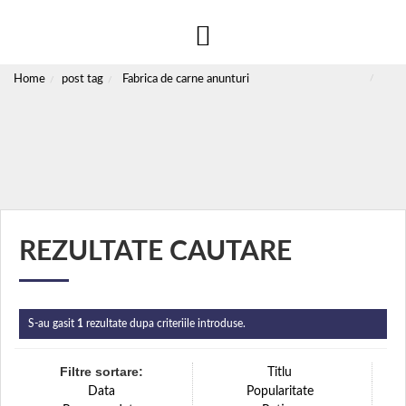
Home
post tag
Fabrica de carne anunturi
REZULTATE CAUTARE
S-au gasit
1
rezultate dupa criteriile introduse.
Filtre sortare:
Titlu
Data
Popularitate