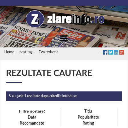
Home
post tag
Eva redactia
REZULTATE CAUTARE
S-au gasit
1
rezultate dupa criteriile introduse.
Filtre sortare:
Titlu
Data
Popularitate
Recomandate
Rating