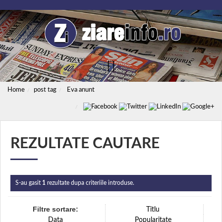
Home
post tag
Eva anunt
REZULTATE CAUTARE
S-au gasit
1
rezultate dupa criteriile introduse.
Filtre sortare:
Titlu
Data
Popularitate