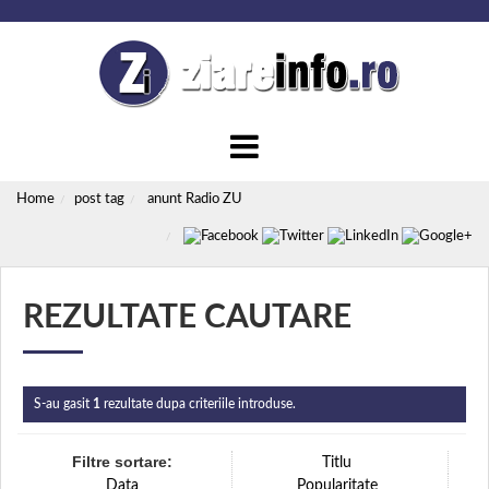
Home
post tag
anunt Radio ZU
REZULTATE CAUTARE
S-au gasit
1
rezultate dupa criteriile introduse.
Filtre sortare:
Titlu
Data
Popularitate