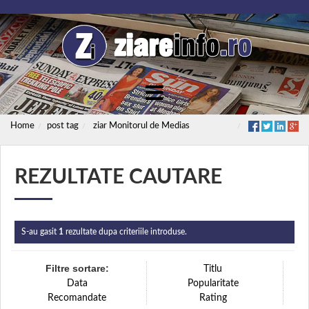
Home
post tag
ziar Monitorul de Medias
REZULTATE CAUTARE
S-au gasit
1
rezultate dupa criteriile introduse.
Filtre sortare:
Titlu
Data
Popularitate
Recomandate
Rating