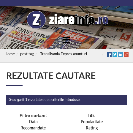
Home
post tag
Transilvania Expres anunturi
REZULTATE CAUTARE
S-au gasit
1
rezultate dupa criteriile introduse.
Filtre sortare:
Titlu
Data
Popularitate
Recomandate
Rating