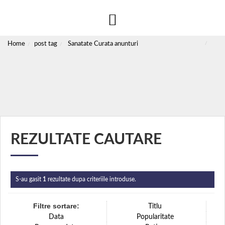
Home
post tag
Sanatate Curata anunturi
REZULTATE CAUTARE
S-au gasit
1
rezultate dupa criteriile introduse.
Filtre sortare:
Titlu
Data
Popularitate