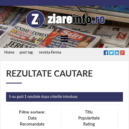
Home
post tag
revista Ferma
REZULTATE CAUTARE
S-au gasit
1
rezultate dupa criteriile introduse.
Filtre sortare:
Titlu
Data
Popularitate
Recomandate
Rating