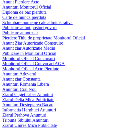
Anunt Pierdere Acte
Anunturi Monitorul Oficial
Diploma de bac pierduta
Carte de munca pierduta
Schimbare nume pe cale administrativa
Publicare anunt posturi gov ro
Publicare anunt ziar
Pierdere Titlu de proprietate Monitorul Oficial
Anunt Ziar Autorizatie Construire
Anunt ziar Autorizatie Mediu
Publicare in Monitorul Oficial
Monitorul Oficial Concursuri
Monitorul Oficial Convocari AGA
Monitorul Oficial Acte Pierdute
Anunturi Adevarul
Anunt ziar Constanta
Anunturi Romania Libera
Anunturi Crai Nou
Ziarul Cuget Liber Anunturi
Ziarul Delta Mica Publicitate
Anunturi Desteptarea Bacau
Informatia Harghitei Anunturi
Ziarul Prahova Anunturi
Tribuna Sibiului Anunturi
Ziarul Unirea Mica Publicitate