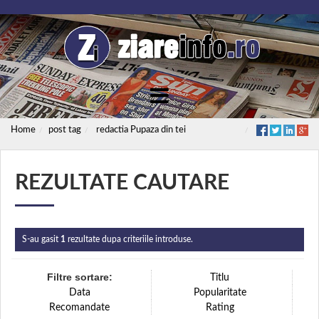
Home
post tag
redactia Pupaza din tei
REZULTATE CAUTARE
S-au gasit
1
rezultate dupa criteriile introduse.
Filtre sortare:
Titlu
Data
Popularitate
Recomandate
Rating