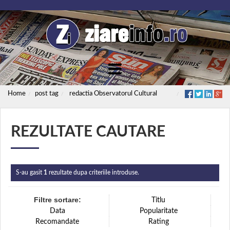
Home
post tag
redactia Observatorul Cultural
REZULTATE CAUTARE
S-au gasit
1
rezultate dupa criteriile introduse.
Filtre sortare:
Titlu
Data
Popularitate
Recomandate
Rating