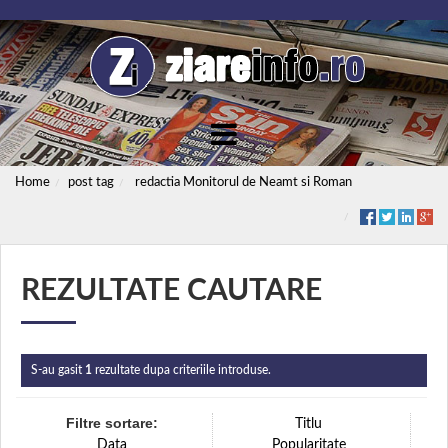
Home
post tag
redactia Monitorul de Neamt si Roman
REZULTATE CAUTARE
S-au gasit
1
rezultate dupa criteriile introduse.
Filtre sortare:
Titlu
Data
Popularitate