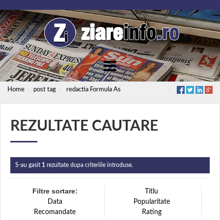
Home
post tag
redactia Formula As
REZULTATE CAUTARE
S-au gasit
1
rezultate dupa criteriile introduse.
Filtre sortare:
Titlu
Data
Popularitate
Recomandate
Rating