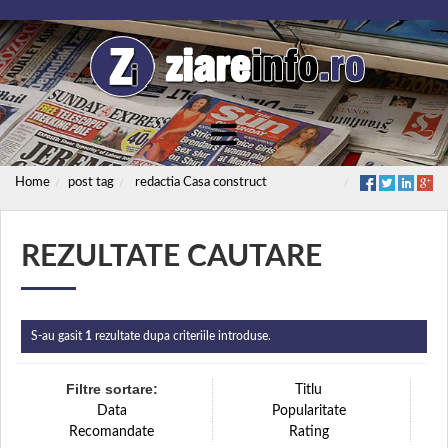
Home
post tag
redactia Casa construct
REZULTATE CAUTARE
S-au gasit
1
rezultate dupa criteriile introduse.
Filtre sortare:
Titlu
Data
Popularitate
Recomandate
Rating