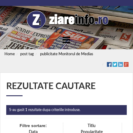
Home
post tag
publicitate Monitorul de Medias
REZULTATE CAUTARE
S-au gasit
1
rezultate dupa criteriile introduse.
Filtre sortare:
Titlu
Data
Popularitate