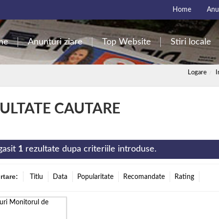
Home
Anun
me
Anunturi ziare
Top Website
Stiri locale
Logare
I
ULTATE CAUTARE
gasit
1
rezultate dupa criteriile introduse.
ortare:
Titlu
Data
Popularitate
Recomandate
Rating