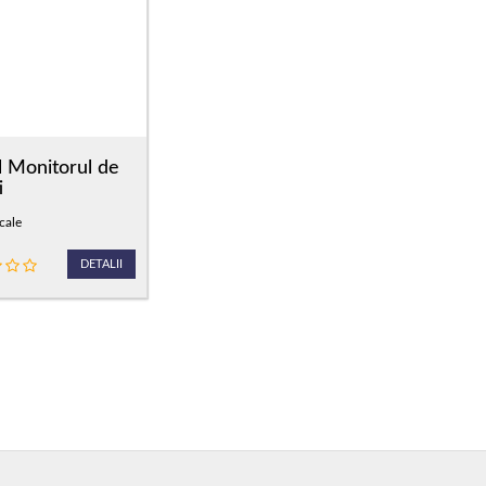
l Monitorul de
i
cale
DETALII