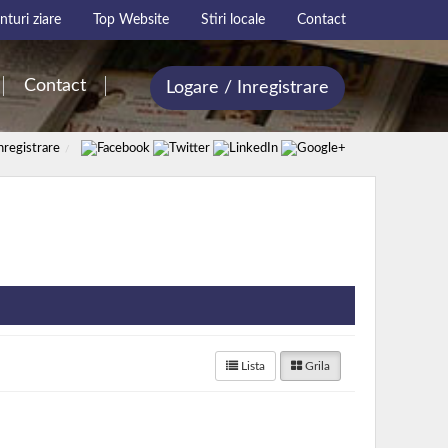
turi ziare
Top Website
Stiri locale
Contact
Contact
Logare / Inregistrare
nregistrare
Lista
Grila